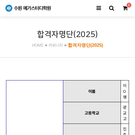
0
합격자명단(2025)
>
커뮤니티
>
합격자명단(2025)
HOME
이
이름
O
영
광
고등학교
교
고
진
주