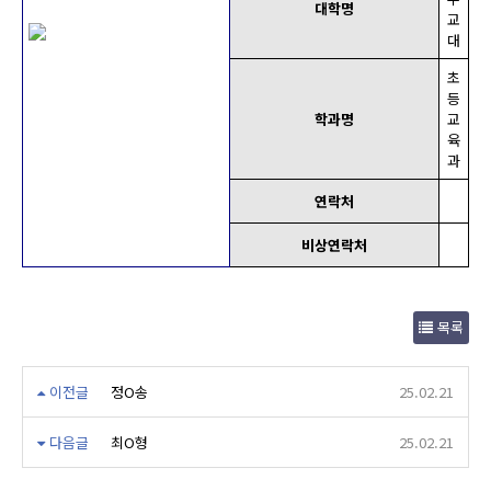
대학명
교
대
초
등
학과명
교
육
과
연락처
비상연락처
목록
이전글
정O송
25.02.21
다음글
최O형
25.02.21