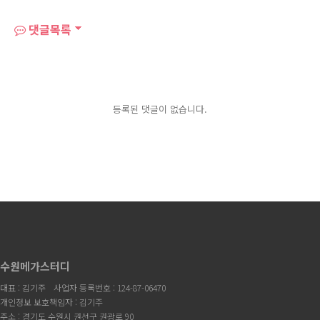
댓글목록
등록된 댓글이 없습니다.
수원메가스터디
대표 : 김기주
사업자 등록번호 : 124-87-06470
개인정보 보호책임자 : 김기주
주소 : 경기도 수원시 권선구 권광로 90