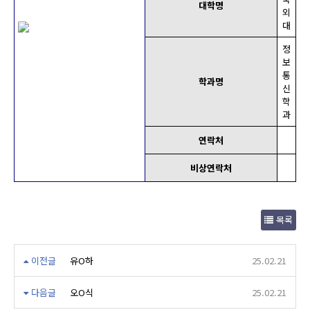
대학명
외
대
정
보
통
학과명
신
학
과
연락처
비상연락처
목록
이전글
유O하
25.02.21
다음글
오O식
25.02.21