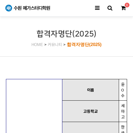
0
합격자명단(2025)
>
커뮤니티
>
합격자명단(2025)
HOME
윤
이름
O
수
세
고등학교
마
고
한
국