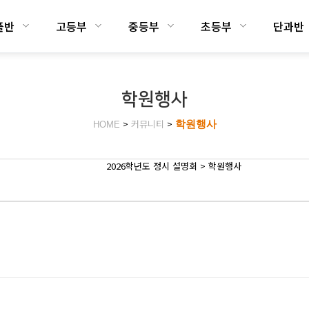
플반
고등부
중등부
초등부
단과반
학원행사
>
커뮤니티
>
학원행사
HOME
2026학년도 정시 설명회 > 학원행사