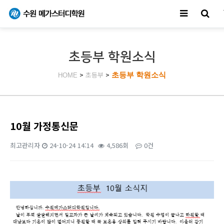
초등부 학원소식
>
초등부
>
초등부 학원소식
HOME
10월 가정통신문
최고관리자
24-10-24 14:14
4,586회
0건
본문