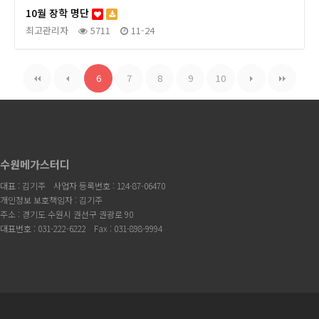
10월 장학 명단
최고관리자
5711
11-24
6
7
8
9
10
수원메가스터디
대표 : 김기주
사업자 등록번호 : 124-87-06470
개인정보 보호책임자 : 김기주
주소 : 경기도 수원시 권선구 권광로 90
대표번호 : 031-222-6222
Fax : 031-898-9994