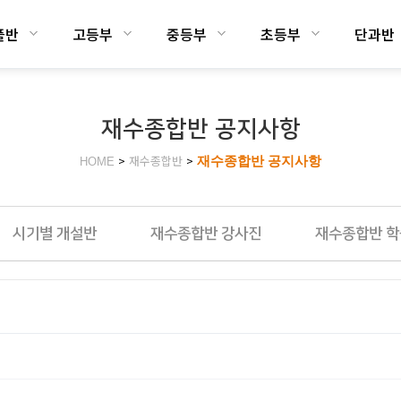
플반
고등부
중등부
초등부
단과반
재수종합반 공지사항
>
재수종합반
>
재수종합반 공지사항
HOME
시기별 개설반
재수종합반 강사진
재수종합반 