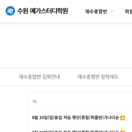
재수종합반
퍼
재수종합반 입학안내
재수종합반 장학제도
8월 30일(일)휴일 자습 명단(종합/퍼플반)가나다순